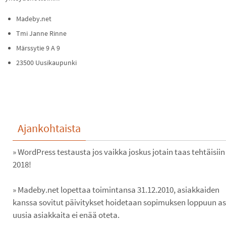
Madeby.net
Tmi Janne Rinne
Märssytie 9 A 9
23500 Uusikaupunki
Ajankohtaista
» WordPress testausta jos vaikka joskus jotain taas tehtäisiin
2018!
» Madeby.net lopettaa toimintansa 31.12.2010, asiakkaiden
kanssa sovitut päivitykset hoidetaan sopimuksen loppuun ast
uusia asiakkaita ei enää oteta.