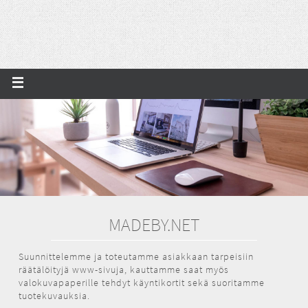
MADEBY.NET
Suunnittelemme ja toteutamme asiakkaan tarpeisiin
räätälöityjä www-sivuja, kauttamme saat myös
valokuvapaperille tehdyt käyntikortit sekä suoritamme
tuotekuvauksia.